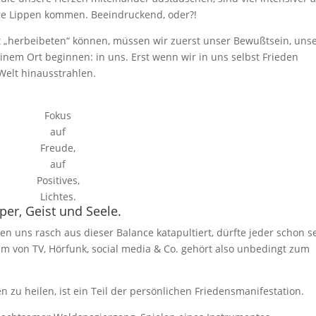
re Lippen kommen. Beeindruckend, oder?!
t „herbeibeten“ können, müssen wir zuerst unser Bewußtsein, uns
einem Ort beginnen: in uns. Erst wenn wir in uns selbst Frieden
Welt hinausstrahlen.
Fokus
auf
Freude,
auf
Positives,
Lichtes.
er, Geist und Seele.
n uns rasch aus dieser Balance katapultiert, dürfte jeder schon s
 von TV, Hörfunk, social media & Co. gehört also unbedingt zum
n zu heilen, ist ein Teil der persönlichen Friedensmanifestation.