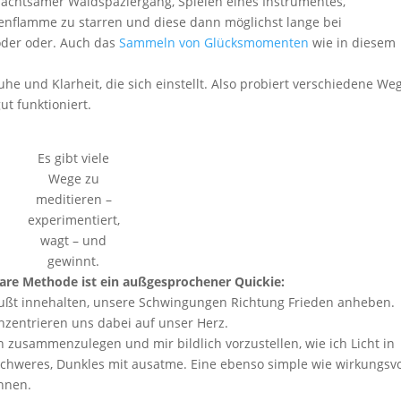
ls achtsamer Waldspaziergang, Spielen eines Instrumentes,
zenflamme zu starren und diese dann möglichst lange bei
oder oder. Auch das
Sammeln von Glücksmomenten
wie in diesem
uhe und Klarheit, die sich einstellt. Also probiert verschiedene We
ut funktioniert.
Es gibt viele
Wege zu
meditieren –
experimentiert,
wagt – und
gewinnt.
are Methode ist ein außgesprochener Quickie:
ußt innehalten, unsere Schwingungen Richtung Frieden anheben.
zentrieren uns dabei auf unser Herz.
 zusammenzulegen und mir bildlich vorzustellen, wie ich Licht in
hweres, Dunkles mit ausatme. Eine ebenso simple wie wirkungsvo
önnen.