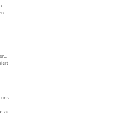
zu
en
t
der…
iert
r uns
ge zu