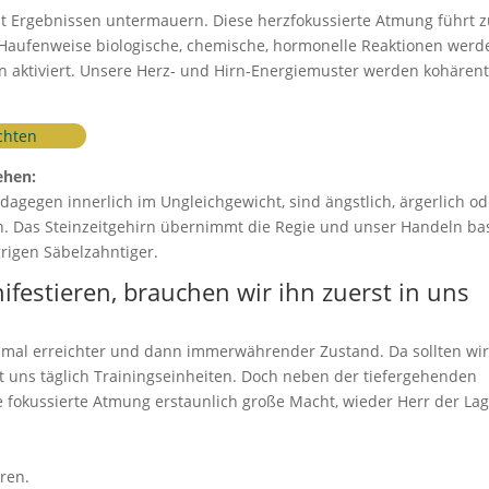
mit Ergebnissen untermauern. Diese herzfokussierte Atmung führt 
 Haufenweise biologische, chemische, hormonelle Reaktionen werd
n aktiviert. Unsere Herz- und Hirn-Energiemuster werden kohären
chten
ehen:
dagegen innerlich im Ungleichgewicht, sind ängstlich, ärgerlich o
. Das Steinzeitgehirn übernimmt die Regie und unser Handeln bas
rigen Säbelzahntiger.
ifestieren, brauchen wir ihn zuerst in uns
einmal erreichter und dann immerwährender Zustand. Da sollten wi
t uns täglich Trainingseinheiten. Doch neben der tiefergehenden
ie fokussierte Atmung erstaunlich große Macht, wieder Herr der La
ren.