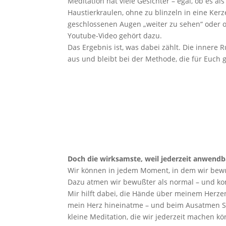
Meditation hat viele Gesichter – egal, ob es a
Haustierkraulen, ohne zu blinzeln in eine Ker
geschlossenen Augen „weiter zu sehen“ oder 
Youtube-Video gehört dazu.
Das Ergebnis ist, was dabei zählt. Die innere R
aus und bleibt bei der Methode, die für Euch g
Doch die wirksamste, weil jederzeit anwendb
Wir können in jedem Moment, in dem wir bew
Dazu atmen wir bewußter als normal – und kon
Mir hilft dabei, die Hände über meinem Herzen
mein Herz hineinatme – und beim Ausatmen Sc
kleine Meditation, die wir jederzeit machen k