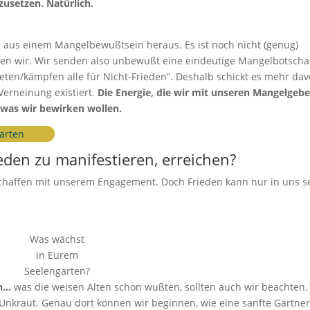
nzusetzen. Natürlich.
 aus einem Mangelbewußtsein heraus. Es ist noch nicht (genug)
fen wir. Wir senden also unbewußt eine eindeutige Mangelbotscha
eten/kämpfen alle für Nicht-Frieden“. Deshalb schickt es mehr dav
 Verneinung existiert.
Die Energie, die wir mit unseren Mangelgeb
 was wir bewirken wollen.
arten
eden zu manifestieren, erreichen?
schaffen mit unserem Engagement. Doch Frieden kann nur in uns s
Was wächst
in Eurem
Seelengarten?
en…
was die weisen Alten schon wußten, sollten auch wir beachten.
i Unkraut. Genau dort können wir beginnen, wie eine sanfte Gärtner