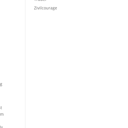
Zivilcourage
ng
st
om
ls