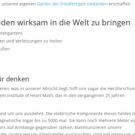
ir unseren eigenen
Garten der friedfertigen Gedanken
erschaffen
den wirksam in die Welt zu bringen
elengartens
men und Verletzungen zu heilen
außen
wir denken
en, was in unserer Absicht liegt, hilft uns sogar die Herzforschu
em Institute of Heart Math, das in den vergangenen 25 Jahren
rund um uns ausdehnt. Die elektrische Komponente dieses Feldes i
 magnetische sogar bis zu 5000-mal. Sie kann noch mehrere Meter v
uns auf Armlänge gegenüber stehen, kommunizieren unsere
die unsere Herzen miteinander austauschen, sind viel intensiver a