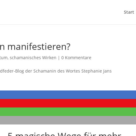
Start
n manifestieren?
stum
,
schamanisches Wirken
|
0 Kommentare
 – 5 magische Wege für mehr